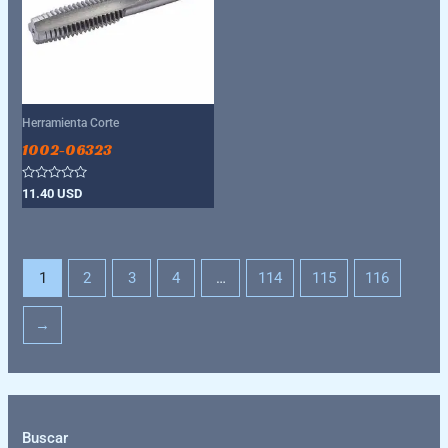
Herramienta Corte
1002-06323
Valorado
11.40
USD
con
0
de
5
1
2
3
4
…
114
115
116
→
Buscar