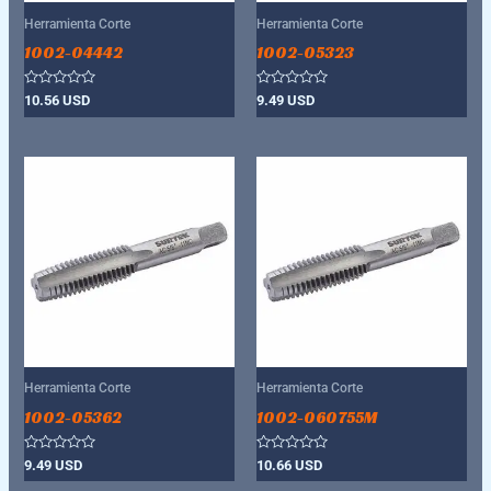
Herramienta Corte
Herramienta Corte
1002-04442
1002-05323
Valorado
Valorado
10.56
USD
9.49
USD
con
con
0
0
de
de
5
5
Herramienta Corte
Herramienta Corte
1002-05362
1002-060755M
Valorado
Valorado
9.49
USD
10.66
USD
con
con
0
0