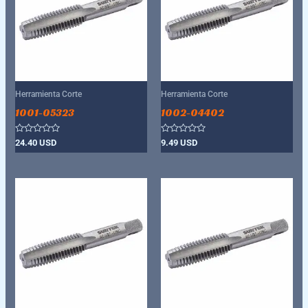
Herramienta Corte
Herramienta Corte
1001-05323
1002-04402
Valorado
Valorado
24.40
USD
9.49
USD
con
con
0
0
de
de
5
5