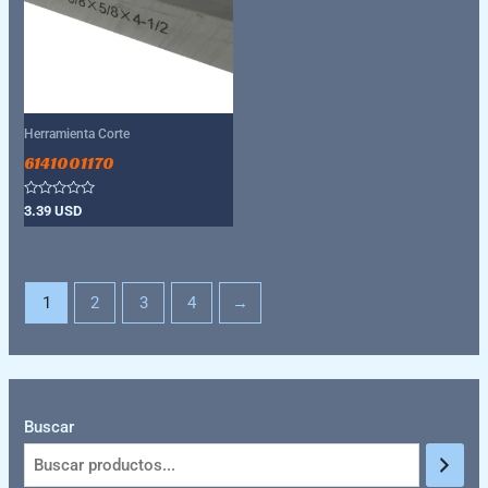
Herramienta Corte
6141001170
Valorado
3.39
USD
con
0
de
5
1
2
3
4
→
Buscar