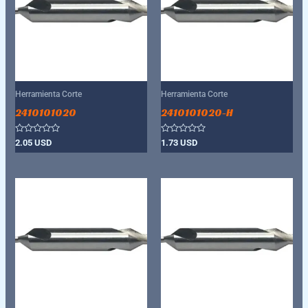
Herramienta Corte
Herramienta Corte
2410101020
2410101020-H
Valorado
Valorado
2.05
USD
1.73
USD
con
con
0
0
de
de
5
5