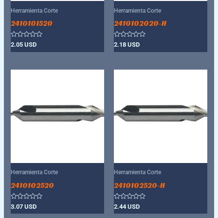
Herramienta Corte
Herramienta Corte
2410101520
2410102020-H
Valorado
Valorado
2.05
USD
2.18
USD
con
con
0
0
de
de
5
5
Herramienta Corte
Herramienta Corte
2410102520
2410102520-H
Valorado
Valorado
3.07
USD
2.44
USD
con
con
0
0