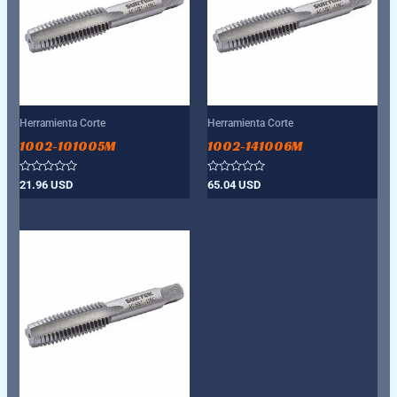
Herramienta Corte
Herramienta Corte
1002-101005M
1002-141006M
Valorado
Valorado
21.96
USD
65.04
USD
con
con
0
0
de
de
5
5