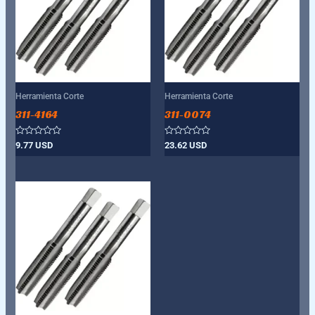
Herramienta Corte
Herramienta Corte
311-4164
311-0074
Valorado
Valorado
9.77
USD
23.62
USD
con
con
0
0
de
de
5
5