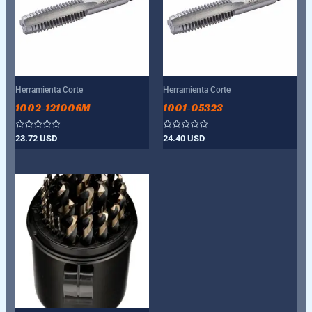
Herramienta Corte
Herramienta Corte
1002-121006M
1001-05323
Valorado
Valorado
23.72
USD
24.40
USD
con
con
0
0
de
de
5
5