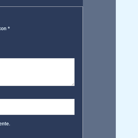
 con
*
ente.