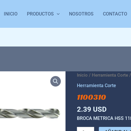
INICIO
PRODUCTOS
NOSOTROS
CONTACTO
1100310
Inicio
/
Herramienta Corte
/
cantidad
Herramienta Corte
1100310
2.39
USD
BROCA METRICA HSS 118