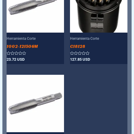
Herramienta Corte
Herramienta Corte
1002-121506M
C18128
Valorado
Valorado
23.72
USD
127.85
USD
con
con
0
0
de
de
5
5