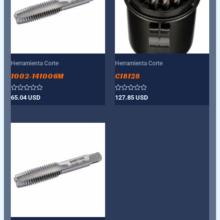
Herramienta Corte
Herramienta Corte
1002-141006M
C18128
Valorado
Valorado
65.04
USD
127.85
USD
con
con
0
0
de
de
5
5