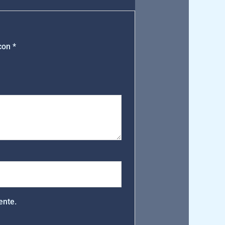
 con
*
ente.