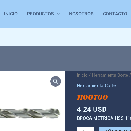
INICIO
PRODUCTOS
NOSOTROS
CONTACTO
1100700
Inicio
/
Herramienta Corte
/
cantidad
Herramienta Corte
1100700
4.24
USD
BROCA METRICA HSS 118