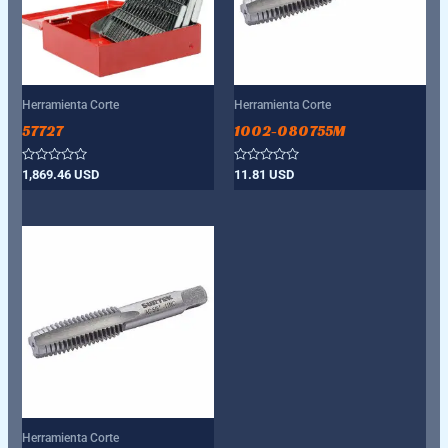
Herramienta Corte
Herramienta Corte
57727
1002-080755M
Valorado
Valorado
1,869.46
USD
11.81
USD
con
con
0
0
de
de
5
5
Herramienta Corte