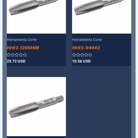
Herramienta Corte
Herramienta Corte
1002-121506M
1002-04442
Valorado
Valorado
23.72
USD
10.56
USD
con
con
0
0
de
de
5
5