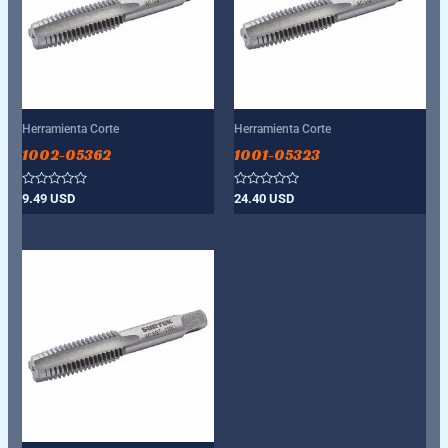
Herramienta Corte
Herramienta Corte
1002-05362
1001-05323
Valorado
Valorado
9.49
USD
24.40
USD
con
con
0
0
de
de
5
5