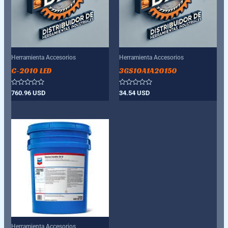
Herramienta Accesorios
Herramienta Accesorios
C-2010 LED
3GS10A1A20150
Valorado
Valorado
760.96
USD
34.54
USD
con
con
0
0
de
de
5
5
Herramienta Accesorios