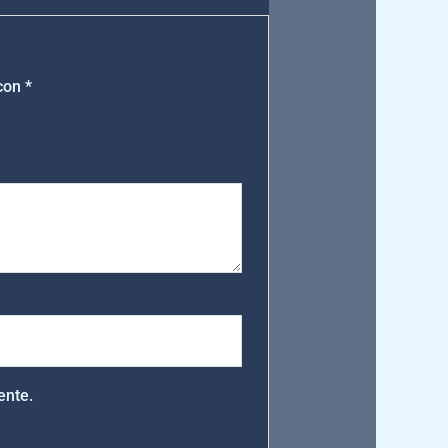
 con
*
ente.