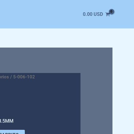
0.00
USD
orios
/ 5-006-102
8.5MM