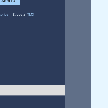
CARRITO
sorios
Etiqueta:
TMX