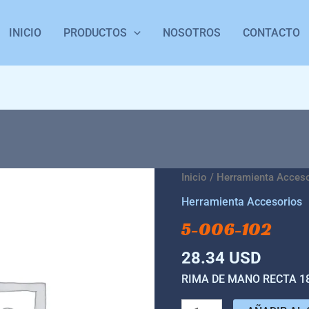
INICIO
PRODUCTOS
NOSOTROS
CONTACTO
5-
Inicio
/
Herramienta Acces
006-
Herramienta Accesorios
102
5-006-102
cantidad
28.34
USD
RIMA DE MANO RECTA 1