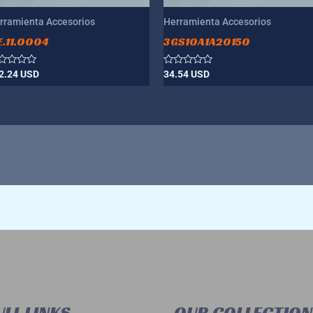
rramienta Accesorios
Herramienta Accesorios
E.11.0004
3GS10A1A20150
lorado
Valorado
2.24
USD
34.54
USD
n
con
0
de
5
LL LINKS
OUR COLLECTION