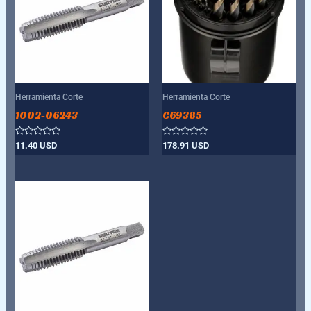
Herramienta Corte
Herramienta Corte
1002-06243
C69385
Valorado
Valorado
11.40
USD
178.91
USD
con
con
0
0
de
de
5
5