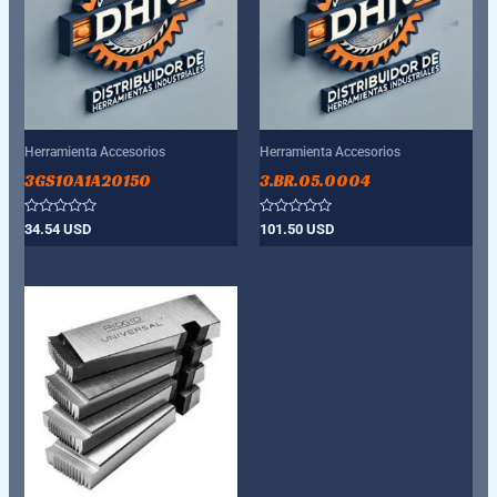
Herramienta Accesorios
Herramienta Accesorios
3GS10A1A20150
3.BR.05.0004
Valorado
Valorado
34.54
USD
101.50
USD
con
con
0
0
de
de
5
5