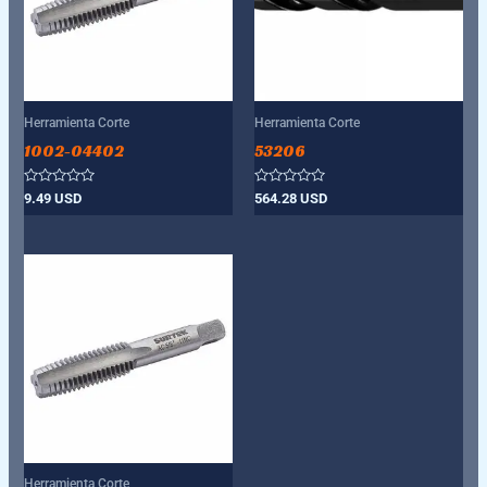
Herramienta Corte
Herramienta Corte
1002-04402
53206
Valorado
Valorado
9.49
USD
564.28
USD
con
con
0
0
de
de
5
5
Herramienta Corte