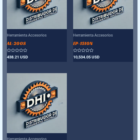
Herramienta Accesorios
Herramienta Accesorios
AL-200S
EP-1510N
Valorado
Valorado
438.21
USD
10,534.05
USD
con
con
0
0
de
de
5
5
Herramienta Accesorios