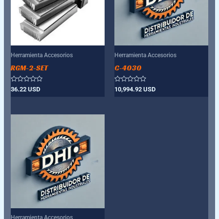
Herramienta Accesorios
Herramienta Accesorios
RGM-2-SET
C-4030
Valorado
Valorado
36.22
USD
10,994.92
USD
con
con
0
0
de
de
5
5
Herramienta Accesorios