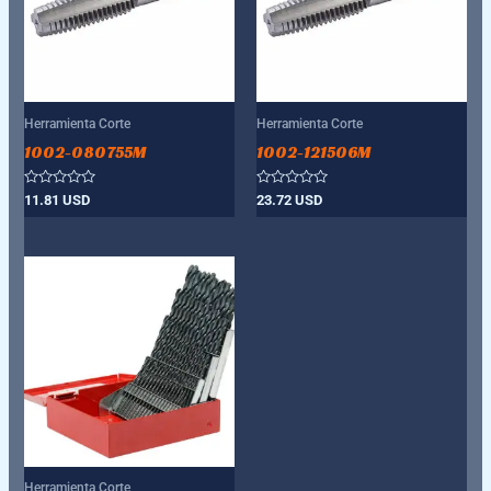
Herramienta Corte
Herramienta Corte
1002-080755M
1002-121506M
Valorado
Valorado
11.81
USD
23.72
USD
con
con
0
0
de
de
5
5
Herramienta Corte