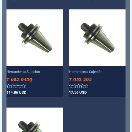
Herramienta Sujeción
Herramienta Sujeción
7-052-043Q
7-052-202
Valorado
Valorado
114.86
USD
17.56
USD
con
con
0
0
de
de
5
5