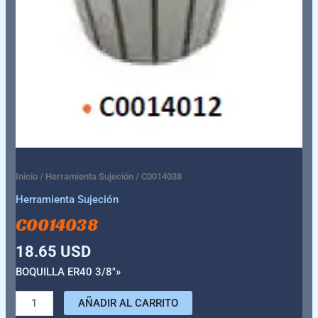
Inicio
/
Herramienta Sujeción
/ C0014038
Herramienta Sujeción
C0014038
18.65
USD
BOQUILLA ER40 3/8″»
AÑADIR AL CARRITO