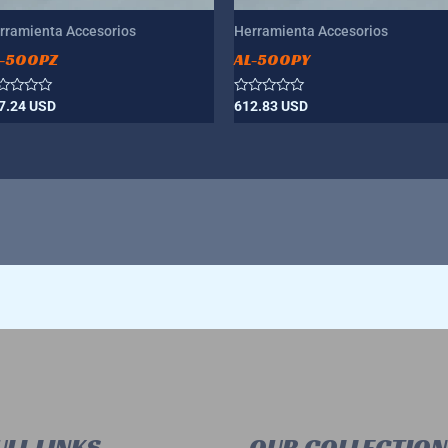
rramienta Accesorios
Herramienta Accesorios
L-500PZ
AL-500PY
lorado
Valorado
7.24
USD
612.83
USD
n
con
0
de
5
LL LINKS
OUR COLLECTION