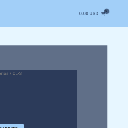
0.00
USD
orios
/ CL-S