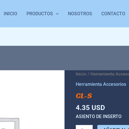
INICIO
PRODUCTOS
NOSOTROS
CONTACTO
CL-
Inicio
/
Herramienta Acces
S
Herramienta Accesorios
cantidad
CL-S
4.35
USD
ASIENTO DE INSERTO