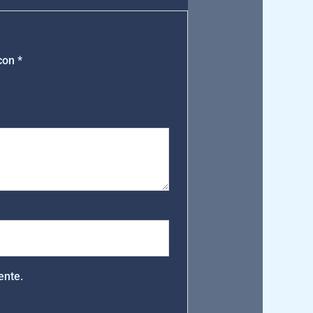
 con
*
ente.