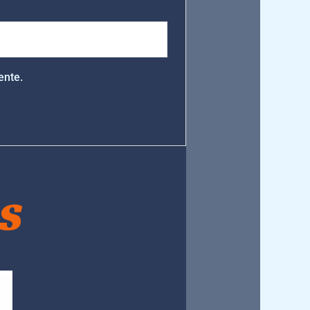
ente.
S