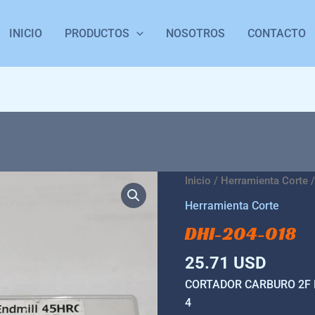
INICIO
PRODUCTOS
NOSOTROS
CONTACTO
DHI-
Inicio
/
Herramienta Corte
/
204-
Herramienta Corte
018
DHI-204-018
cantidad
25.71
USD
CORTADOR CARBURO 2F BO
4