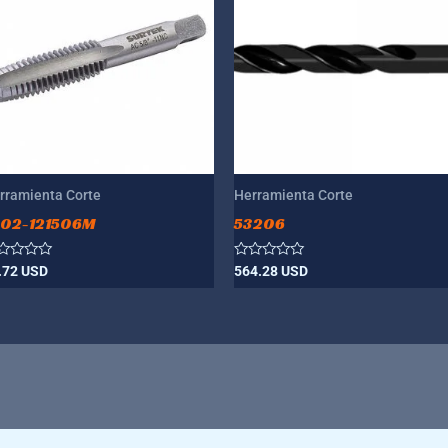
rramienta Corte
Herramienta Corte
002-121506M
53206
lorado
Valorado
.72
USD
564.28
USD
n
con
0
de
5