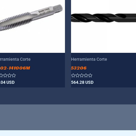
rramienta Corte
Herramienta Corte
002-141006M
53206
lorado
Valorado
.04
USD
564.28
USD
n
con
0
de
5