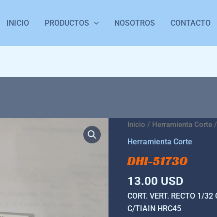
INICIO
PRODUCTOS
NOSOTROS
CONTACTO
DHI-
Inicio
/
Herramienta Corte
/
51730
Herramienta Corte
cantidad
DHI-51730
13.00
USD
CORT. VERT. RECTO 1/32
C/TIAIN HRC45