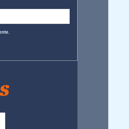
ente.
S