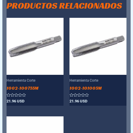
PRODUCTOS RELACIONADOS
Herramienta Corte
Herramienta Corte
1002-100755M
1002-101005M
Valorado
Valorado
21.96
USD
21.96
USD
con
con
0
0
de
de
5
5