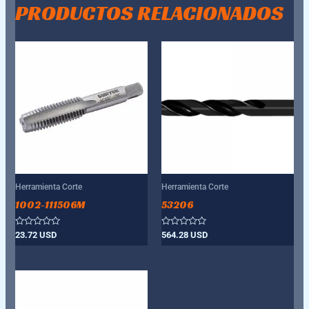
PRODUCTOS RELACIONADOS
Herramienta Corte
Herramienta Corte
1002-111506M
53206
Valorado
Valorado
23.72
USD
564.28
USD
con
con
0
0
de
de
5
5