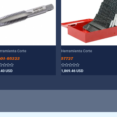
rramienta Corte
Herramienta Corte
001-05323
57727
lorado
Valorado
.40
USD
1,869.46
USD
n
con
0
de
5