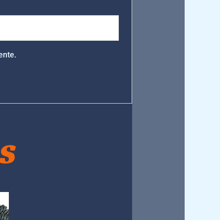
ente.
S