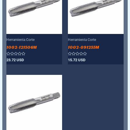
Herramienta Corte
Herramienta Corte
1002-121506M
1002-091255M
Valorado
Valorado
23.72
USD
15.72
USD
con
con
0
0
de
de
5
5