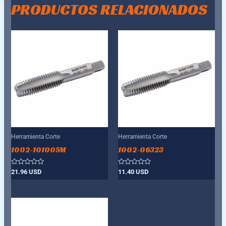
PRODUCTOS RELACIONADOS
Herramienta Corte
Herramienta Corte
1002-101005M
1002-06323
Valorado
Valorado
21.96
USD
11.40
USD
con
con
0
0
de
de
5
5