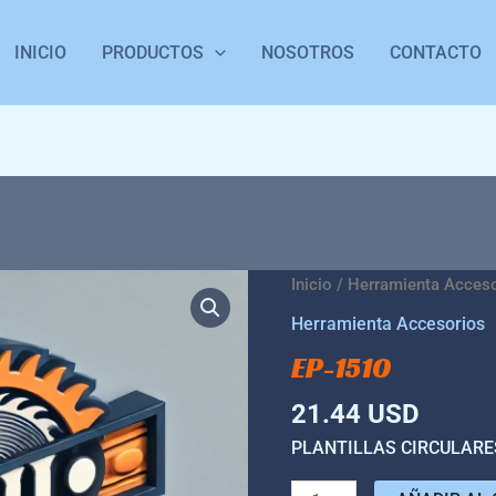
INICIO
PRODUCTOS
NOSOTROS
CONTACTO
EP-
Inicio
/
Herramienta Acces
1510
Herramienta Accesorios
cantidad
EP-1510
21.44
USD
PLANTILLAS CIRCULARE