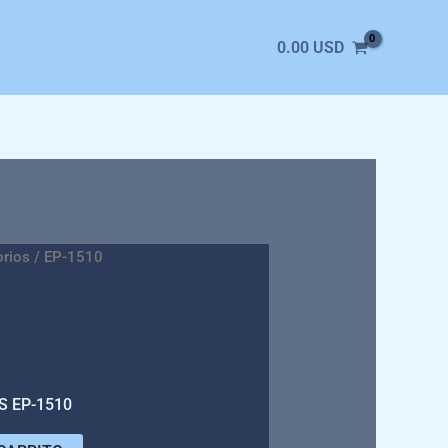
0.00
USD
orios
/ EP-1510
S EP-1510