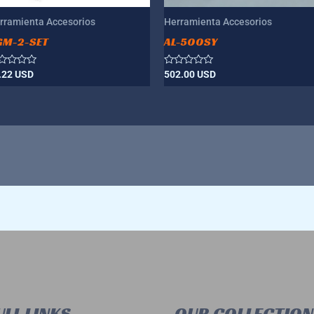
rramienta Accesorios
Herramienta Accesorios
GM-2-SET
AL-500SY
lorado
Valorado
.22
USD
502.00
USD
n
con
0
de
5
LL LINKS
OUR COLLECTION