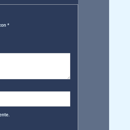
 con
*
ente.