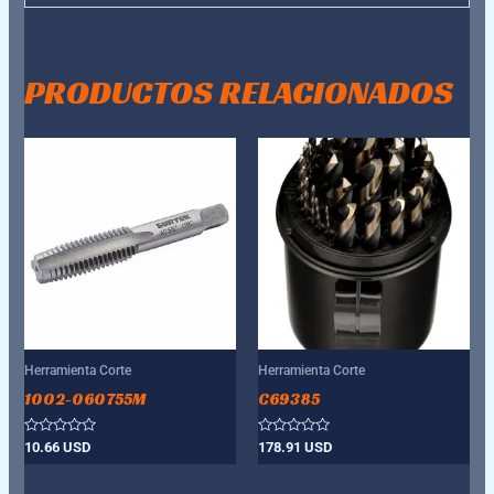
PRODUCTOS RELACIONADOS
Herramienta Corte
Herramienta Corte
1002-060755M
C69385
Valorado
Valorado
10.66
USD
178.91
USD
con
con
0
0
de
de