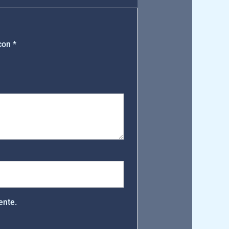
 con
*
ente.