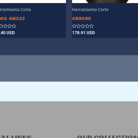
rramienta Corte
Herramienta Corte
002-06323
C69385
lorado
Valorado
.40
USD
178.91
USD
n
con
0
de
5
LL LINKS
OUR COLLECTION