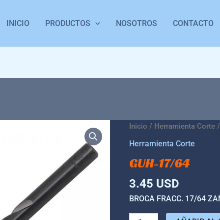
INICIO
PRODUCTOS
NOSOTROS
CONTACTO
GUH-
Inicio
/
Herramienta Corte
/
17/64
Herramienta Corte
cantidad
GUH-17/64
3.45
USD
BROCA FRACC. 17/64 Z