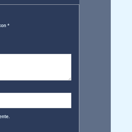
 con
*
ente.