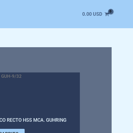
0.00
USD
 GUH-9/32
NCO RECTO HSS MCA. GUHRING