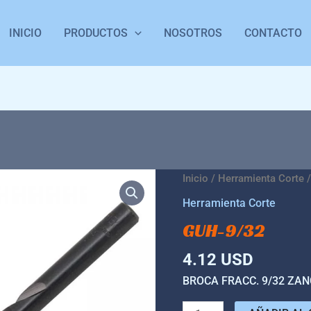
INICIO
PRODUCTOS
NOSOTROS
CONTACTO
GUH-
Inicio
/
Herramienta Corte
/
9/32
Herramienta Corte
cantidad
GUH-9/32
4.12
USD
BROCA FRACC. 9/32 ZA