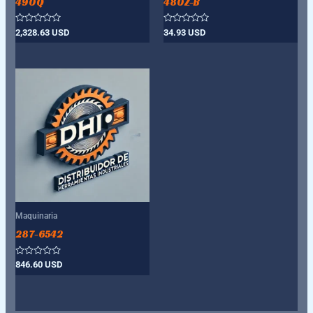
490Q
480Z-B
Valorado
Valorado
2,328.63
USD
34.93
USD
con
con
0
0
de
de
5
5
Maquinaria
287-6542
Valorado
846.60
USD
con
0
de
5