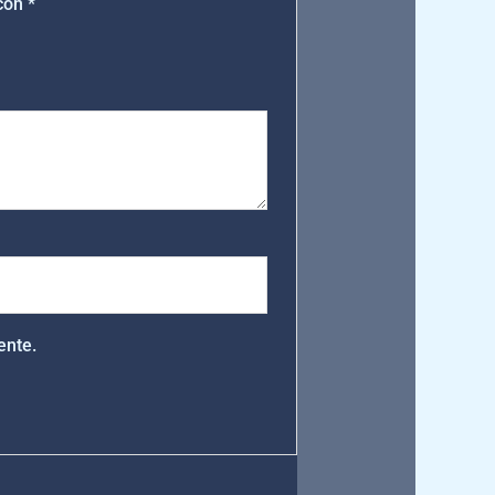
 con
*
ente.