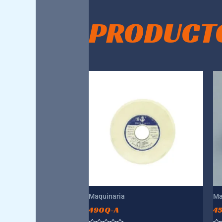
PRODUCT
Maquinaria
Ma
490Q-A
4