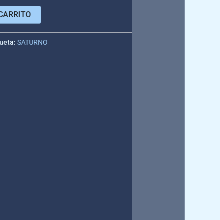
CARRITO
queta:
SATURNO