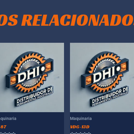
OS RELACIONADO
quinaria
Maquinaria
587
VDG-13D