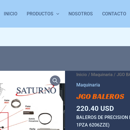
INICIO
PRODUCTOS
NOSOTROS
CONTACTO
JGO
Inicio
/
Maquinaria
/ JGO B
BALEROS
Maquinaria
cantidad
JGO BALEROS
220.40
USD
BALEROS DE PRECISION 
1PZA 6206ZZE)