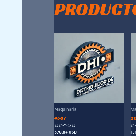
PRODUCT
Maquinaria
Ma
4587
2
Valorado
Va
578.84
USD
1,
con
co