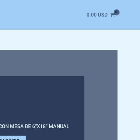
0.00
USD
CON MESA DE 6”X18” MANUAL