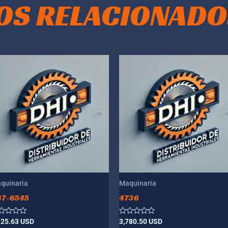
OS RELACIONADO
quinaria
Maquinaria
87-6545
4736
lorado
Valorado
125.63
USD
3,780.50
USD
n
con