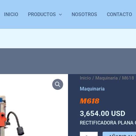
INICIO
PRODUCTOS
NOSOTROS
CONTACTO
M618
Inicio
/
Maquinaria
/ M618
cantidad
Maquinaria
M618
3,654.00
USD
RECTIFICADORA PLANA 