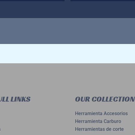
0
de
5
LL LINKS
OUR COLLECTION
Herramienta Accesorios
Herramienta Carburo
s
Herramientas de corte