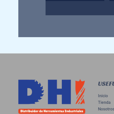
0
0
de
de
5
5
USEFU
Inicio
Tienda
Nosotro