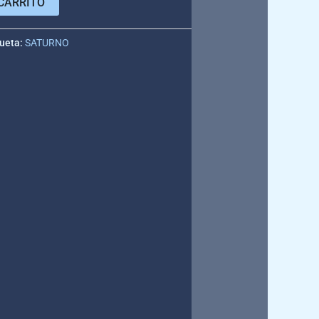
CARRITO
queta:
SATURNO