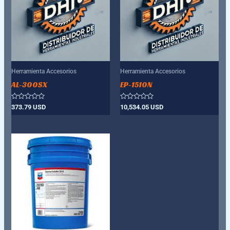
Herramienta Accesorios
Herramienta Accesorios
AL-300SX
EP-1510N
Valorado
Valorado
373.79
USD
10,534.05
USD
con
con
0
0
de
de
5
5