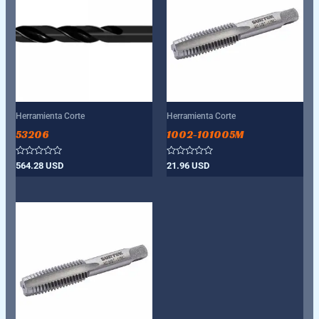
Herramienta Corte
Herramienta Corte
53206
1002-101005M
Valorado
Valorado
564.28
USD
21.96
USD
con
con
0
0
de
de
5
5