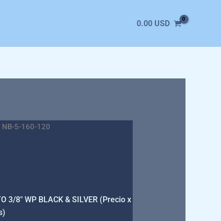
0.00
USD
 NB-5-160-120
3/8″ WP BLACK & SILVER (Precio x
s)