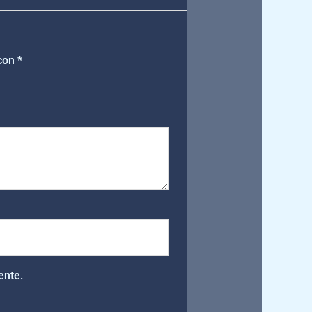
 con
*
ente.