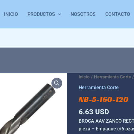
INICIO
PRODUCTOS
NOSOTROS
CONTACTO
NB-
Inicio
/
Herramienta Corte
/
5-
Herramienta Corte
160-
NB-5-160-120
120
cantidad
6.63
USD
BROCA AAV ZANCO RECTO 
pieza – Empaque c/6 pza