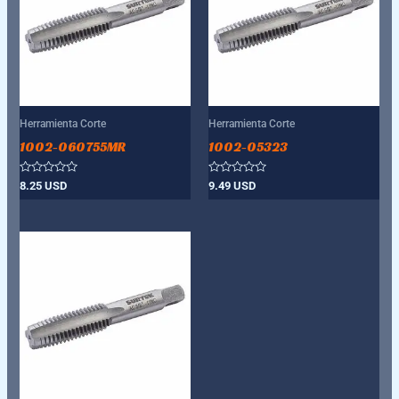
Herramienta Corte
Herramienta Corte
1002-060755MR
1002-05323
Valorado
Valorado
8.25
USD
9.49
USD
con
con
0
0
de
de
5
5