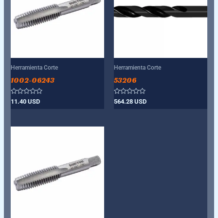
Herramienta Corte
Herramienta Corte
1002-06243
53206
Valorado
Valorado
11.40
USD
564.28
USD
con
con
0
0
de
de
5
5