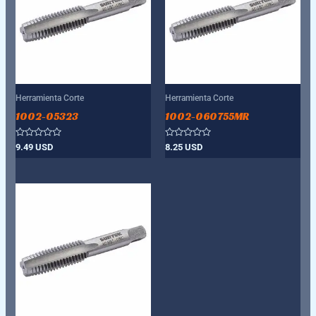
Herramienta Corte
Herramienta Corte
1002-05323
1002-060755MR
Valorado
Valorado
9.49
USD
8.25
USD
con
con
0
0
de
de
5
5