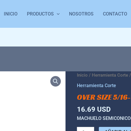
INICIO
PRODUCTOS
NOSOTROS
CONTACTO
over
Inicio
/
Herramienta Corte
/
size
Herramienta Corte
5/16-
OVER SIZE 5/16
18
cantidad
16.69
USD
MACHUELO SEMICONICO 5/