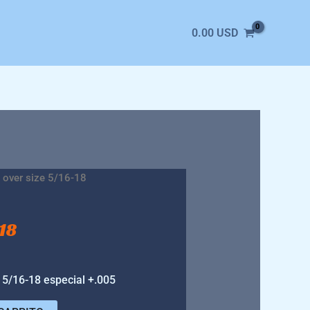
0.00
USD
 over size 5/16-18
-18
16-18 especial +.005