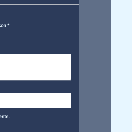
 con
*
ente.