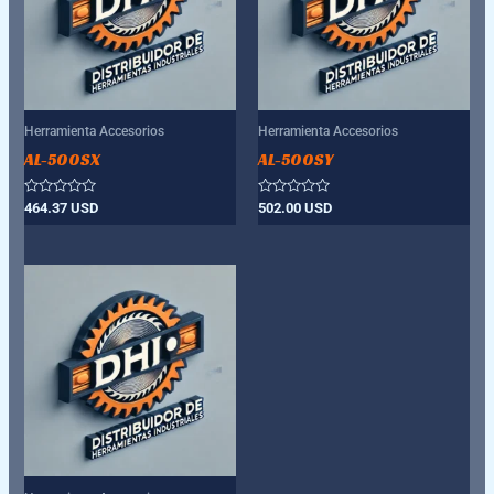
Herramienta Accesorios
Herramienta Accesorios
AL-500SX
AL-500SY
Valorado
Valorado
464.37
USD
502.00
USD
con
con
0
0
de
de
5
5