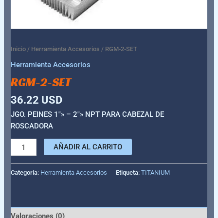
Inicio
/
Herramienta Accesorios
/ RGM-2-SET
Herramienta Accesorios
RGM-2-SET
36.22
USD
JGO. PEINES 1″» – 2″» NPT PARA CABEZAL DE
ROSCADORA
AÑADIR AL CARRITO
Categoría:
Herramienta Accesorios
Etiqueta:
TITANIUM
Valoraciones (0)