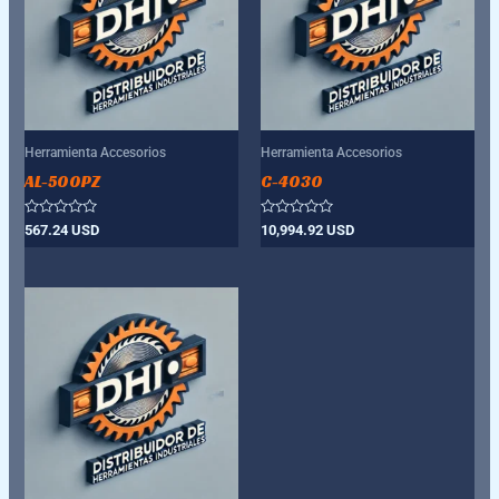
Herramienta Accesorios
Herramienta Accesorios
AL-500PZ
C-4030
Valorado
Valorado
567.24
USD
10,994.92
USD
con
con
0
0
de
de
5
5