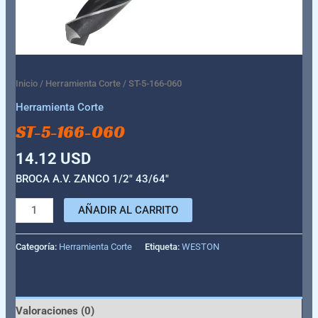
Inicio
/
Herramienta Corte
/ ST-5-166-060
Herramienta Corte
ST-5-166-060
14.12
USD
BROCA A.V. ZANCO 1/2″ 43/64″
AÑADIR AL CARRITO
Categoría:
Herramienta Corte
Etiqueta:
WESTON
Valoraciones (0)