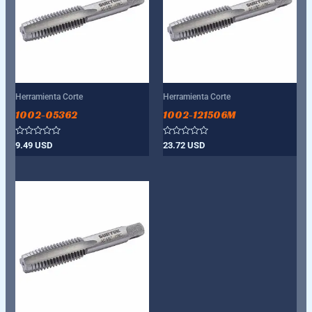
Herramienta Corte
Herramienta Corte
1002-05362
1002-121506M
Valorado
Valorado
9.49
USD
23.72
USD
con
con
0
0
de
de
5
5