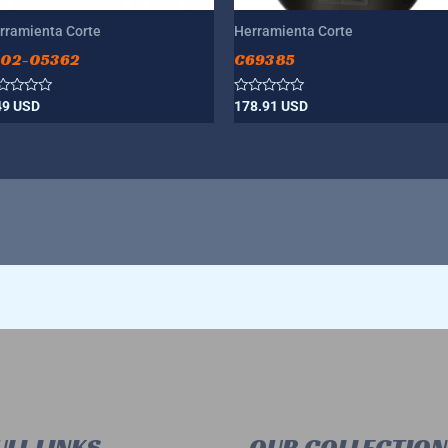
rramienta Corte
Herramienta Corte
002-05362
C69385
lorado
Valorado
49
USD
178.91
USD
n
con
0
de
5
LL LINKS
OUR COLLECTION