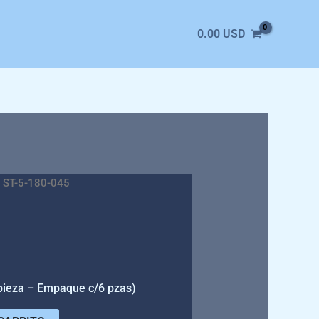
0.00
USD
 ST-5-180-045
 pieza – Empaque c/6 pzas)