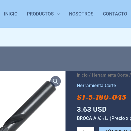
INICIO
PRODUCTOS
NOSOTROS
CONTACTO
ST-
Inicio
/
Herramienta Corte
/
5-
Herramienta Corte
180-
ST-5-180-045
045
cantidad
3.63
USD
BROCA A.V. «I» (Precio x