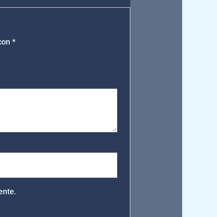
 con
*
ente.