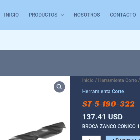
INICIO
PRODUCTOS
NOSOTROS
CONTACTO
ST-
Inicio
/
Herramienta Corte
/
5-
Herramienta Corte
190-
ST-5-190-322
322
cantidad
137.41
USD
BROCA ZANCO CONICO 1-