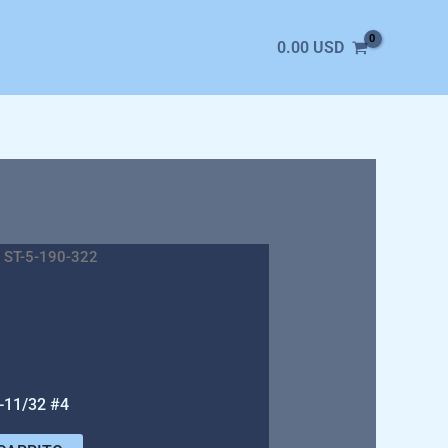
0.00
USD
 ST-5-190-322
11/32 #4