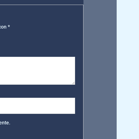
 con
*
ente.