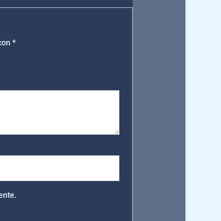
 con
*
ente.