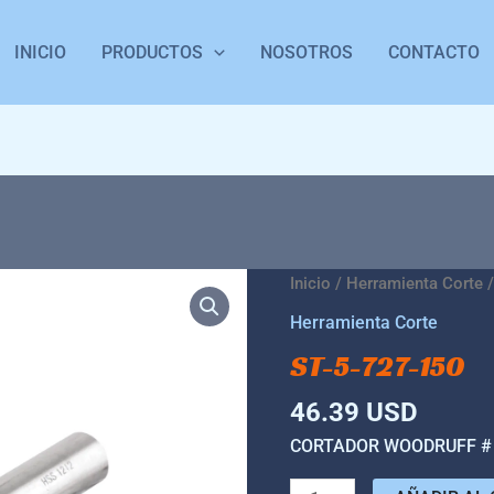
INICIO
PRODUCTOS
NOSOTROS
CONTACTO
ST-
Inicio
/
Herramienta Corte
/
5-
Herramienta Corte
727-
ST-5-727-150
150
cantidad
46.39
USD
CORTADOR WOODRUFF # 10