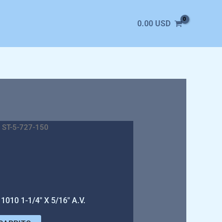
0.00
USD
 ST-5-727-150
10 1-1/4″ X 5/16″ A.V.