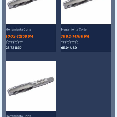
Herramienta Corte
Herramienta Corte
1002-121506M
1002-141006M
Valorado
Valorado
23.72
USD
65.04
USD
con
con
0
0
de
de
5
5
Herramienta Corte